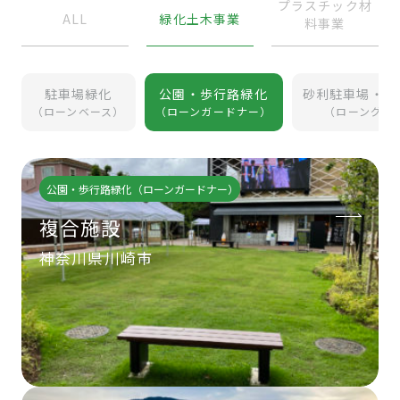
プラスチック材
ALL
緑化土木事業
料事業
駐車場緑化
公園・歩行路緑化
砂利駐車場・砂
（ローンベース）
（ローンガードナー）
（ローングラ
公園・歩行路緑化（ローンガードナー）
複合施設
神奈川県川崎市