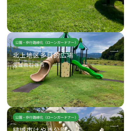
公園・歩行路緑化（ローンガードナー）
北上地区多目的広場
宮城県石巻市
公園・歩行路緑化（ローンガードナー）
結城市けやき公園