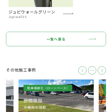
ジュピウォールグリーン
Jupiwall35
一覧へ戻る
その他施工事例
･･･
砂
駐車場緑化（ローンベース）
ン
民間施設
史
沖縄県中頭郡
岐阜