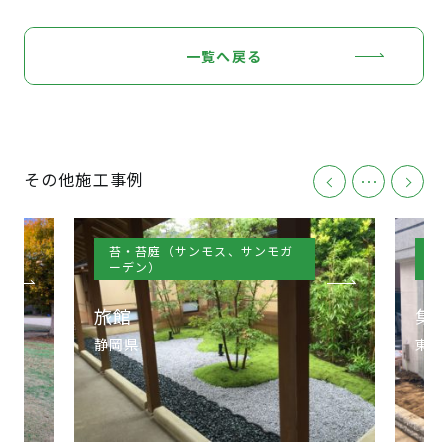
一覧へ戻る
その他施工事例
･･･
苔・苔庭（サンモス、サンモガ
壁
ーデン）
ー
旅館
集
静岡県
東京