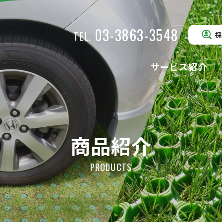
03-3863-3548
TEL.
サービス紹介
ジュピウォー
ローンベース
駐車場緑化
壁面緑化
グリーン
(駐車場緑化)
(壁面緑化)
商品紹介
PRODUCTS
ローンガードナー
クローバータ
公園・歩行路緑化
人工芝
(公園・歩行路緑化)
(人工芝)
ローングラベル