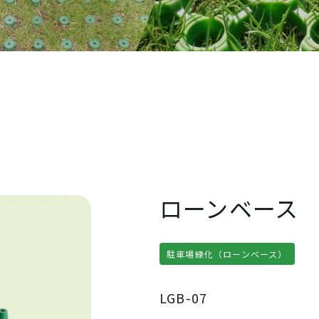
ローンマーカ
砂利駐車場
(砂利駐車場・
砂利歩行路
(舗装路用マー
砂利歩行路)
ローンベース
駐車場緑化（ローンベース）
LGB-07