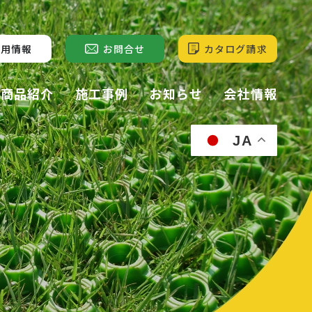
採用情報
お問合せ
カタログ請求
商品紹介
施工事例
お知らせ
会社情報
JA
ル
サンモトレー
屋上緑化
(屋上緑化)
サンモス・
ーフ
苔庭
サンモガーデン
(苔庭)