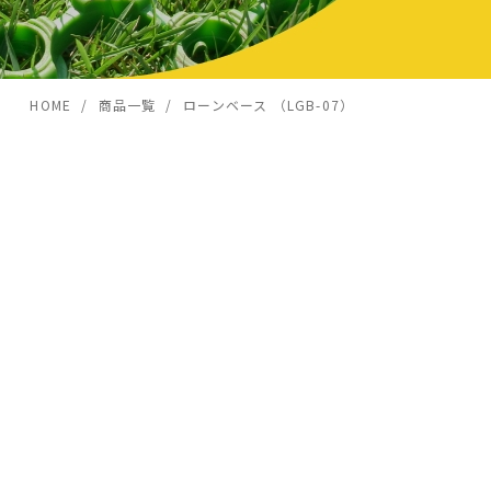
ー
トゥリーレーベル
樹名版
カー)
(樹名板)
HOME /
商品一覧 /
ローンベース （LGB-07）