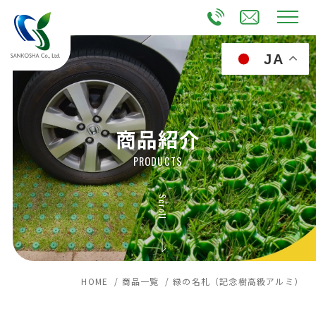
JA
商品紹介
PRODUCTS
Scroll
HOME /
商品一覧 /
緑の名札（記念樹高級アルミ）