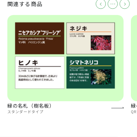
関連する商品
･･･
緑の名札（樹名板）
緑
スタンダードタイプ
Q