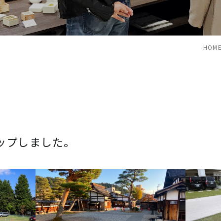
ローンマーカ
砂利駐車場
(砂利駐車場・
砂利歩行路
(舗装路用マー
砂利歩行路)
HOME
ップしました。