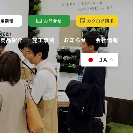
採用情報
お問合せ
カタログ請求
商品紹介
施工事例
お知らせ
会社情報
JA
ル
サンモトレー
屋上緑化
(屋上緑化)
サンモス・
ーフ
苔庭
サンモガーデン
(苔庭)