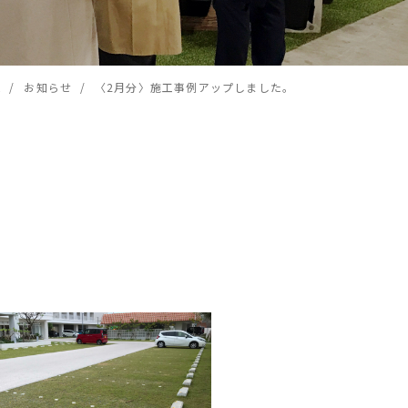
ー
トゥリーレーベル
樹名版
カー)
(樹名板)
 /
お知らせ /
〈2月分〉施工事例アップしました。