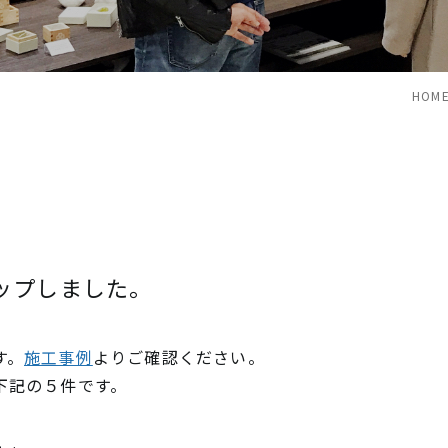
ローンマーカ
砂利駐車場
(砂利駐車場・
砂利歩行路
(舗装路用マー
砂利歩行路)
HOME
ップしました。
す。
施工事例
よりご確認ください。
下記の５件です。