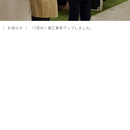
ー
トゥリーレーベル
樹名版
カー)
(樹名板)
 /
お知らせ /
〈7月分〉施工事例アップしました。