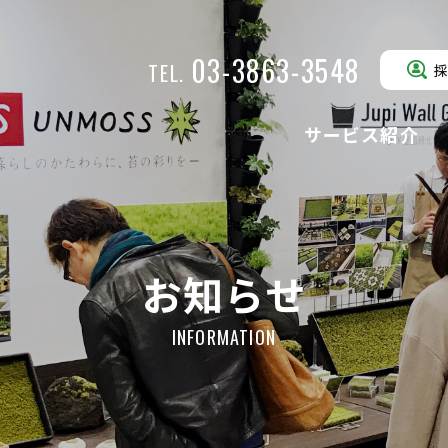
03-3863-3548
TEL.
サービス紹介
ジュピウォー
ローンベース
駐車場緑化
壁面緑化
グリーン
(駐車場緑化)
(壁面緑化)
お知らせ
INFORMATION
ローンガードナー
クローバータ
公園・歩行路緑化
人工芝
(公園・歩行路緑化)
(人工芝)
ローングラベル