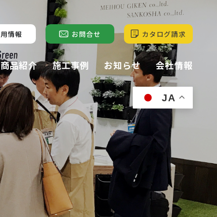
採用情報
お問合せ
カタログ請求
商品紹介
施工事例
お知らせ
会社情報
JA
ル
サンモトレー
屋上緑化
(屋上緑化)
サンモス・
ーフ
苔庭
サンモガーデン
(苔庭)